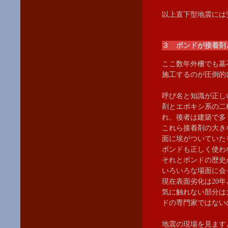
以上直下型地震には
３ ボンドが接着剤
ここ数年外柵でも墓
施工するのが圧倒的
呼び名と知識が正し
剤とエポキシ系の二
れ、後者は建築で多
これら接着剤の大き
面に埃がついていた
ボンドも正しく使わ
それとボンドの歴史
いろいろな場面に会
現在表面劣化は20
気に触れない部分は
ドの専門家ではない
地震の現場を見ます