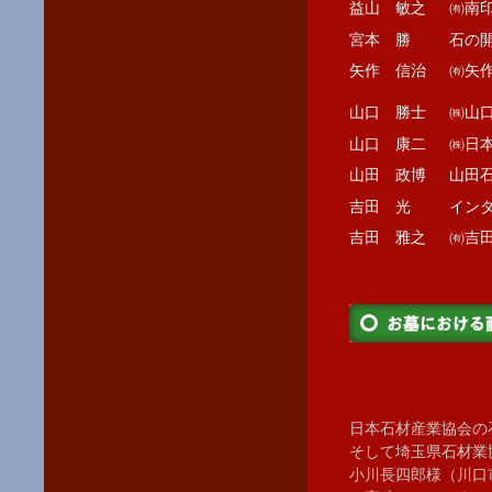
益山 敏之
㈲南
宮本 勝
石の
矢作 信治
㈲矢
山口 勝士
㈱山
山口 康二
㈱日
山田 政博
山田
吉田 光
イン
吉田 雅之
㈲吉
日本石材産業協会の
そして埼玉県石材業
小川長四郎様（川口