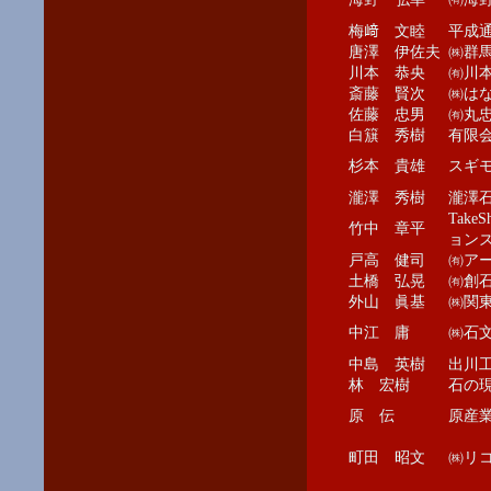
梅﨑 文睦
平成
唐澤 伊佐夫
㈱群
川本 恭央
㈲川
斎藤 賢次
㈱は
佐藤 忠男
㈲丸
白簱 秀樹
有限
杉本 貴雄
スギ
瀧澤 秀樹
瀧澤
Tak
竹中 章平
ョン
戸高 健司
㈲ア
土橋 弘晃
㈲創
外山 眞基
㈱関
中江 庸
㈱石
中島 英樹
出川
林 宏樹
石の
原 伝
原産
町田 昭文
㈱リ