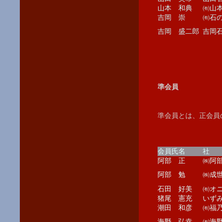
山本 和典
㈲山
吉岡 崇
㈲石
吉岡 盛二郎
吉岡
準会員
準会員とは、正会員
会員氏名
社 
阿部 正
㈱阿
阿部 勉
㈱成
石田 好美
㈲オ
猪尾 憲充
いず
潮田 和彦
㈲福
海野 弘幸
㈲海