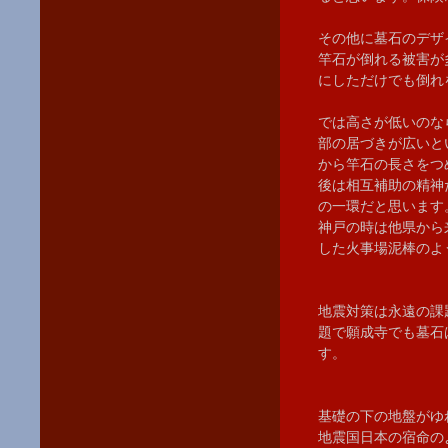
その他に墓石のデザ
竿石が倒れる被害が
にしただけでも倒れ
では高さが低いのな
部の居づきが広いと
から竿石の長さをつ
後は相互補助の精神
の一環だと思います
神戸の時は他県から
した火事場泥棒のよ
地震対策は永遠の課
題で願成寺でも墓石
す。
基礎の下の地盤がゆ
地震国日本の宿命の