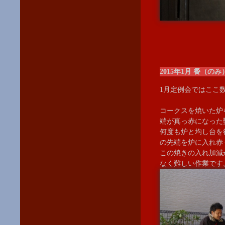
2015年1月 餐（の
1月定例会ではここ
コークスを焼いた炉
端が真っ赤になった
何度も炉と均し台を
の先端を炉に入れ赤
この焼きの入れ加減
なく難しい作業です