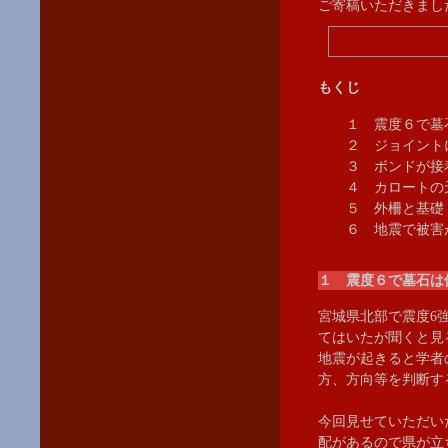
ご寄稿いただきまし
もくじ
１ 震度６で墓
２ ジョイントに
３ ボンドが接着
４ カロートの天
５ 外柵と基礎
６ 地震で被害が
１ 震度６で墓石は
宮城県北部で震度6
てはいたが聞くと見
地震が起きると学者
方、方向等を判断す
今回見せていただい
配があるので県が立