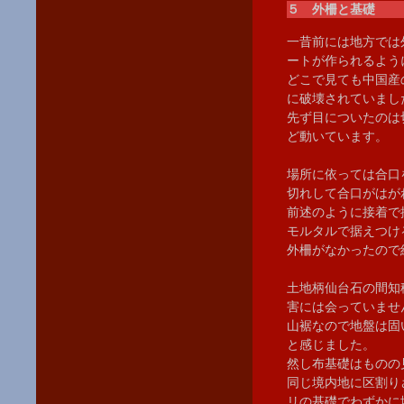
５ 外柵と基礎
一昔前には地方では
ートが作られるよう
どこで見ても中国産
に破壊されていまし
先ず目についたのは
ど動いています。
場所に依っては合口
切れして合口がはが
前述のように接着で
モルタルで据えつけ
外柵がなかったので
土地柄仙台石の間知
害には会っていませ
山裾なので地盤は固
と感じました。
然し布基礎はものの
同じ境内地に区割り
リの基礎でわずかに