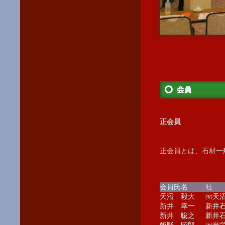
正会員
正会員とは、石材一
会員氏名
社 
天沼 毅大
㈲天
新井 幸一
新井
新井 聡之
新井