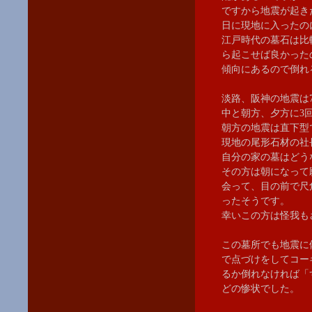
ですから地震が起き
日に現地に入ったの
江戸時代の墓石は比
ら起こせば良かった
傾向にあるので倒れ
淡路、阪神の地震は
中と朝方、夕方に3
朝方の地震は直下型
現地の尾形石材の社
自分の家の墓はどう
その方は朝になって
会って、目の前で尺
ったそうです。
幸いこの方は怪我も
この墓所でも地震に
で点づけをしてコー
るか倒れなければ「
どの惨状でした。