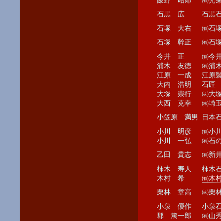
飯野 昭郎
㈲光
石黒 広
石黒
石塚 大右
㈲石
石塚 幹正
㈲石
今井 正
㈲今
浦木 友徳
㈲浦
江原 一成
江原
大内 浩明
石匠
大塚 崇行
㈱大
大西 克幸
㈱埼
小笠原 満男
日本
小川 明彦
㈲小
小川 一弘
㈲石
乙田 貴志
㈲新
柿木 寿人
柿木
木村 希
㈲木
栗林 章高
㈱栗
小泉 優作
小泉
郡 篤一郎
㈲山