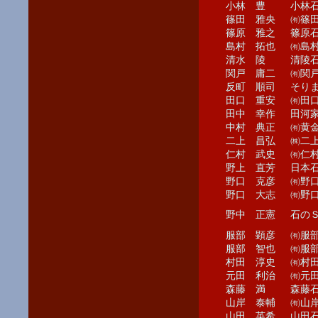
小林 豊
小林
篠田 雅央
㈲篠
篠原 雅之
篠原
島村 拓也
㈲島
清水 陵
清陵
関戸 庸二
㈲関
反町 順司
そり
田口 重安
㈲田
田中 幸作
田河家
中村 典正
㈲黄
二上 昌弘
㈱二
仁村 武史
㈲仁
野上 直芳
日本
野口 克彦
㈲野
野口 大志
㈲野
野中 正憲
石の
服部 顕彦
㈲服
服部 智也
㈲服
村田 淳史
㈲村
元田 利治
㈲元
森藤 満
森藤
山岸 泰輔
㈲山
山田 英希
山田